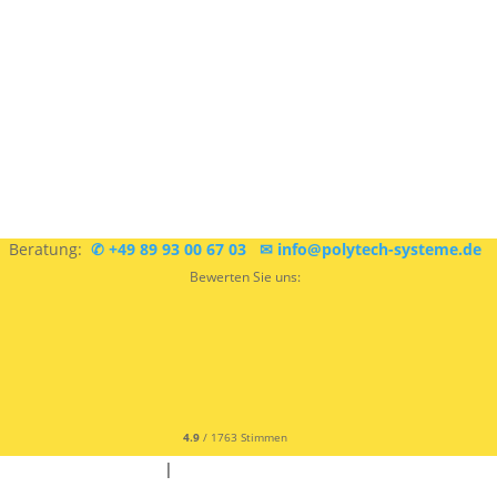
Sie sind sich nicht sicher, was Sie brauchen?
Kostenlose
Beratung:
✆ +49 89 93 00 67 03
✉ info@polytech-systeme.de
Bewerten Sie uns:
4.9
/ 1763 Stimmen
✆ +49 9342 9679300
|
✉