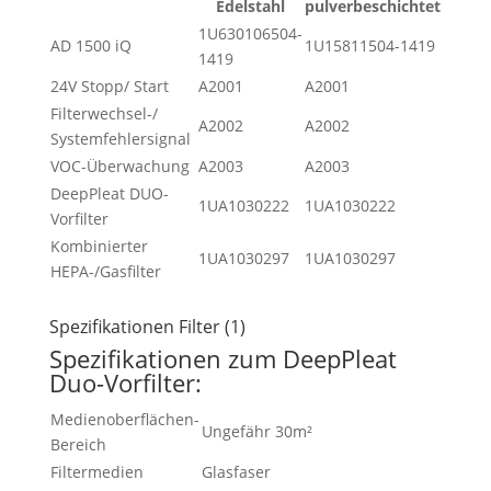
Edelstahl
pulverbeschichtet
1U630106504-
AD 1500 iQ
1U15811504-1419
1419
24V Stopp/ Start
A2001
A2001
Filterwechsel-/
A2002
A2002
Systemfehlersignal
VOC-Überwachung
A2003
A2003
DeepPleat DUO-
1UA1030222
1UA1030222
Vorfilter
Kombinierter
1UA1030297
1UA1030297
HEPA-/Gasfilter
Spezifikationen Filter (1)
Spezifikationen zum DeepPleat
Duo-Vorfilter:
Medienoberflächen-
Ungefähr 30m²
Bereich
Filtermedien
Glasfaser