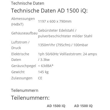
Technische Daten
Technische Daten AD 1500 iQ:
Abmessungen
1197 x 600 x 790mm
(HxBxT)
Gebürsteter Edelstahl /
Gehäuseaufbau
pulverbeschichteter milder Stahl
Luftstrom /
1350m³/hr (795cfm) / 100mbar
Druck
Elektrische
1ph 50/60Hz Volllaststrom: 24 amps
Daten
/ 3.3kw
Geräuschpegel
< 63dBA*
Gewicht
145 kg
Zulassungen
CE
Teilenummern
Teilenummern:
AD 1500 iQ
AD 1500 iQ