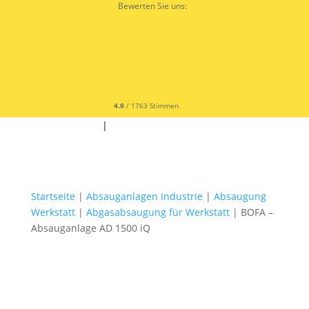
Bewerten Sie uns:
4.9
/ 1763 Stimmen
✆ +49 9342 9679300
|
✉
Startseite
|
Absauganlagen Industrie
|
Absaugung
Werkstatt
|
Abgasabsaugung für Werkstatt
| BOFA –
Absauganlage AD 1500 iQ