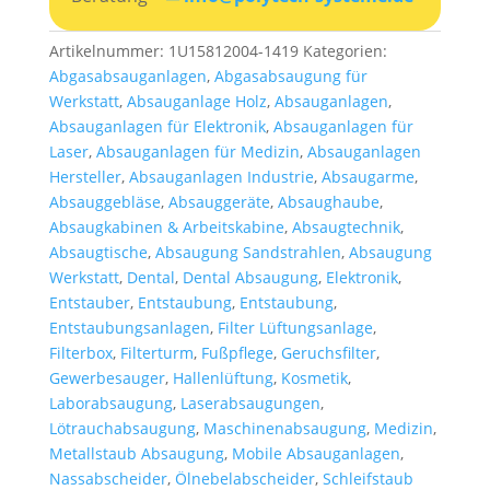
Artikelnummer:
1U15812004-1419
Kategorien:
Abgasabsauganlagen
,
Abgasabsaugung für
Werkstatt
,
Absauganlage Holz
,
Absauganlagen
,
Absauganlagen für Elektronik
,
Absauganlagen für
Laser
,
Absauganlagen für Medizin
,
Absauganlagen
Hersteller
,
Absauganlagen Industrie
,
Absaugarme
,
Absauggebläse
,
Absauggeräte
,
Absaughaube
,
Absaugkabinen & Arbeitskabine
,
Absaugtechnik
,
Absaugtische
,
Absaugung Sandstrahlen
,
Absaugung
Werkstatt
,
Dental
,
Dental Absaugung
,
Elektronik
,
Entstauber
,
Entstaubung
,
Entstaubung
,
Entstaubungsanlagen
,
Filter Lüftungsanlage
,
Filterbox
,
Filterturm
,
Fußpflege
,
Geruchsfilter
,
Gewerbesauger
,
Hallenlüftung
,
Kosmetik
,
Laborabsaugung
,
Laserabsaugungen
,
Lötrauchabsaugung
,
Maschinenabsaugung
,
Medizin
,
Metallstaub Absaugung
,
Mobile Absauganlagen
,
Nassabscheider
,
Ölnebelabscheider
,
Schleifstaub