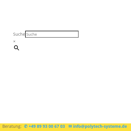
Suche
×
Sie sind sich nicht sicher, was Sie brauchen?
Kostenlose
Beratung:
✆ +49 89 93 00 67 03
✉ info@polytech-systeme.de