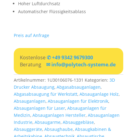
Hoher Luftdurchsatz
Automatischer Flüssigkeitsablass
Preis auf Anfrage
Kostenlose
✆ +49 9342 9679300
Beratung
✉ info@polytech-systeme.de
Artikelnummer:
1U30106076-1331
Kategorien:
3D
Drucker Absaugung
,
Abgasabsauganlagen
,
Abgasabsaugung für Werkstatt
,
Absauganlage Holz
,
Absauganlagen
,
Absauganlagen für Elektronik
,
Absauganlagen für Laser
,
Absauganlagen für
Medizin
,
Absauganlagen Hersteller
,
Absauganlagen
Industrie
,
Absaugarme
,
Absauggebläse
,
Absauggeräte
,
Absaughaube
,
Absaugkabinen &
Arbeitskabine
,
Absaugtechnik
,
Absaugtische
,