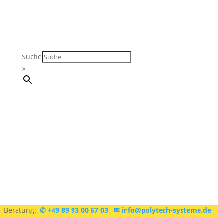
Suche
×
Sie sind sich nicht sicher, was Sie brauchen?
Kostenlose
Beratung:
✆ +49 89 93 00 67 03
✉ info@polytech-systeme.de