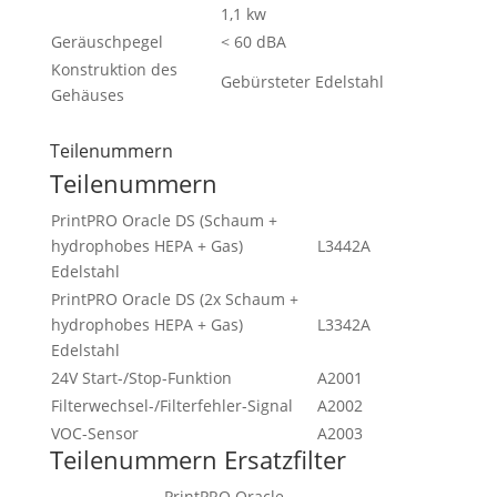
1,1 kw
Geräuschpegel
< 60 dBA
Konstruktion des
Gebürsteter Edelstahl
Gehäuses
Teilenummern
Teilenummern
PrintPRO Oracle DS (Schaum +
hydrophobes HEPA + Gas)
L3442A
Edelstahl
PrintPRO Oracle DS (2x Schaum +
hydrophobes HEPA + Gas)
L3342A
Edelstahl
24V Start-/Stop-Funktion
A2001
Filterwechsel-/Filterfehler-Signal
A2002
VOC-Sensor
A2003
Teilenummern Ersatzfilter
PrintPRO Oracle