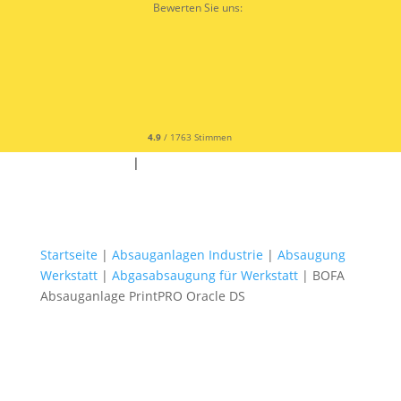
Bewerten Sie uns:
4.9
/ 1763 Stimmen
✆ +49 9342 9679300
|
✉
Startseite
|
Absauganlagen Industrie
|
Absaugung
Werkstatt
|
Abgasabsaugung für Werkstatt
| BOFA
Absauganlage PrintPRO Oracle DS