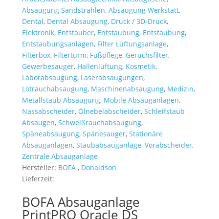
Absaugung Sandstrahlen
,
Absaugung Werkstatt
,
Dental
,
Dental Absaugung
,
Druck / 3D-Druck
,
Elektronik
,
Entstauber
,
Entstaubung
,
Entstaubung
,
Entstaubungsanlagen
,
Filter Lüftungsanlage
,
Filterbox
,
Filterturm
,
Fußpflege
,
Geruchsfilter
,
Gewerbesauger
,
Hallenlüftung
,
Kosmetik
,
Laborabsaugung
,
Laserabsaugungen
,
Lötrauchabsaugung
,
Maschinenabsaugung
,
Medizin
,
Metallstaub Absaugung
,
Mobile Absauganlagen
,
Nassabscheider
,
Ölnebelabscheider
,
Schleifstaub
Absaugen
,
Schweißrauchabsaugung
,
Späneabsaugung
,
Spänesauger
,
Stationäre
Absauganlagen
,
Staubabsauganlage
,
Vorabscheider
,
Zentrale Absauganlage
Hersteller:
BOFA
,
Donaldson
Lieferzeit:
BOFA Absauganlage
PrintPRO Oracle DS