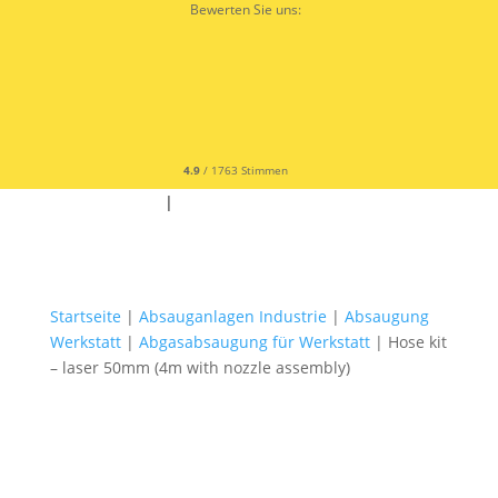
Bewerten Sie uns:
4.9
/ 1763 Stimmen
✆ +49 9342 9679300
|
✉
Startseite
|
Absauganlagen Industrie
|
Absaugung
Werkstatt
|
Abgasabsaugung für Werkstatt
| Hose kit
– laser 50mm (4m with nozzle assembly)