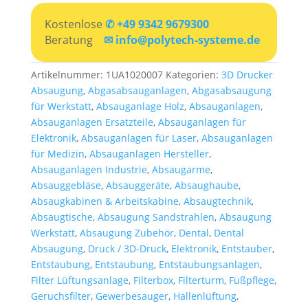
Kostenlose
✆ +49 9342 9679300
Beratung
✉ info@polytech-systeme.de
Artikelnummer:
1UA1020007
Kategorien:
3D Drucker
Absaugung
,
Abgasabsauganlagen
,
Abgasabsaugung
für Werkstatt
,
Absauganlage Holz
,
Absauganlagen
,
Absauganlagen Ersatzteile
,
Absauganlagen für
Elektronik
,
Absauganlagen für Laser
,
Absauganlagen
für Medizin
,
Absauganlagen Hersteller
,
Absauganlagen Industrie
,
Absaugarme
,
Absauggebläse
,
Absauggeräte
,
Absaughaube
,
Absaugkabinen & Arbeitskabine
,
Absaugtechnik
,
Absaugtische
,
Absaugung Sandstrahlen
,
Absaugung
Werkstatt
,
Absaugung Zubehör
,
Dental
,
Dental
Absaugung
,
Druck / 3D-Druck
,
Elektronik
,
Entstauber
,
Entstaubung
,
Entstaubung
,
Entstaubungsanlagen
,
Filter Lüftungsanlage
,
Filterbox
,
Filterturm
,
Fußpflege
,
Geruchsfilter
,
Gewerbesauger
,
Hallenlüftung
,