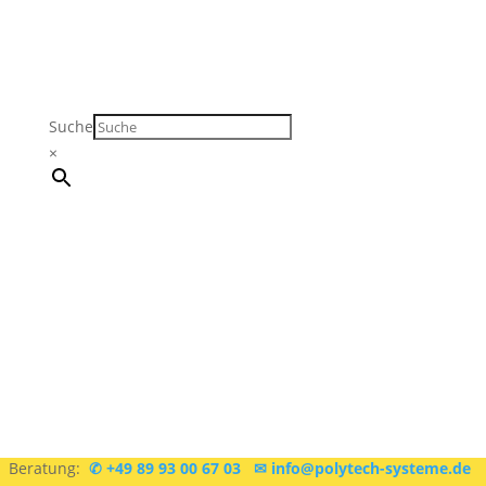
Suche
×
Sie sind sich nicht sicher, was Sie brauchen?
Kostenlose
Beratung:
✆ +49 89 93 00 67 03
✉ info@polytech-systeme.de