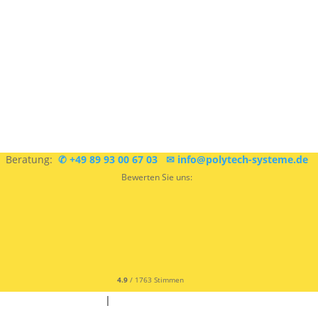
Sie sind sich nicht sicher, was Sie brauchen?
Kostenlose
Beratung:
✆ +49 89 93 00 67 03
✉ info@polytech-systeme.de
Bewerten Sie uns:
4.9
/ 1763 Stimmen
✆ +49 9342 9679300
|
✉