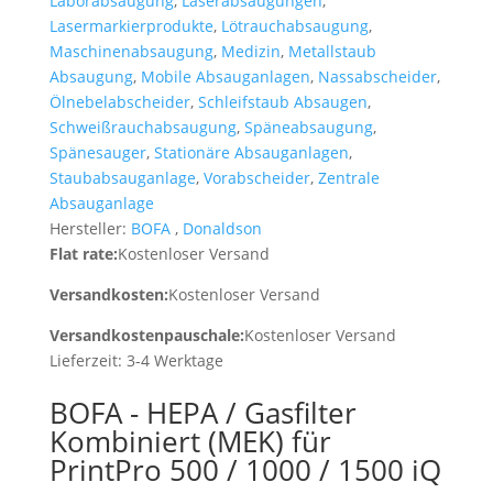
Laborabsaugung
,
Laserabsaugungen
,
Lasermarkierprodukte
,
Lötrauchabsaugung
,
Maschinenabsaugung
,
Medizin
,
Metallstaub
Absaugung
,
Mobile Absauganlagen
,
Nassabscheider
,
Ölnebelabscheider
,
Schleifstaub Absaugen
,
Schweißrauchabsaugung
,
Späneabsaugung
,
Spänesauger
,
Stationäre Absauganlagen
,
Staubabsauganlage
,
Vorabscheider
,
Zentrale
Absauganlage
Hersteller:
BOFA
,
Donaldson
Flat rate:
Kostenloser Versand
Versandkosten:
Kostenloser Versand
Versandkostenpauschale:
Kostenloser Versand
Lieferzeit:
3-4 Werktage
BOFA - HEPA / Gasfilter
Kombiniert (MEK) für
PrintPro 500 / 1000 / 1500 iQ