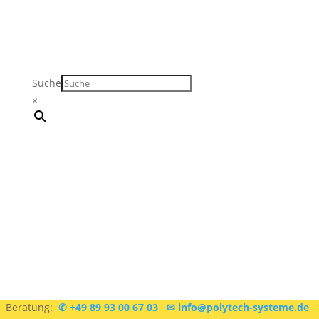
Suche
×
Sie sind sich nicht sicher, was Sie brauchen?
Kostenlose
Beratung:
✆ +49 89 93 00 67 03
✉ info@polytech-systeme.de