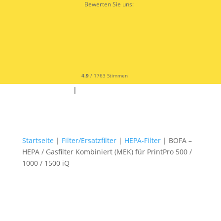
Bewerten Sie uns:
4.9
/ 1763 Stimmen
✆ +49 9342 9679300
|
✉
Startseite
|
Filter/Ersatzfilter
|
HEPA-Filter
| BOFA –
HEPA / Gasfilter Kombiniert (MEK) für PrintPro 500 /
1000 / 1500 iQ