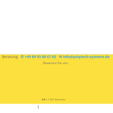
Sie sind sich nicht sicher, was Sie brauchen?
Kostenlose
Beratung:
✆ +49 89 93 00 67 03
✉ info@polytech-systeme.de
Bewerten Sie uns:
4.9
/ 1763 Stimmen
✆ +49 9342 9679300
|
✉