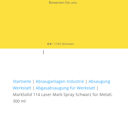
Bewerten Sie uns:
4.9
/ 1763 Stimmen
✆ +49 9342 9679300
|
✉
Startseite
|
Absauganlagen Industrie
|
Absaugung
Werkstatt
|
Abgasabsaugung für Werkstatt
|
MarkSolid 114 Laser Mark Spray Schwarz für Metall,
300 ml