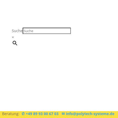
Suche
×
Sie sind sich nicht sicher, was Sie brauchen?
Kostenlose
Beratung:
✆ +49 89 93 00 67 03
✉ info@polytech-systeme.de