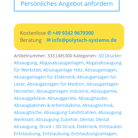
Persönliches Angebot anfordern
Kostenlose
✆ +49 9342 9679300
Beratung
✉ info@polytech-systeme.de
Artikelnummer:
333.LMS300
Kategorien:
3D Drucker
Absaugung
,
Abgasabsauganlagen
,
Abgasabsaugung
für Werkstatt
,
Absauganlage Holz
,
Absauganlagen
,
Absauganlagen für Elektronik
,
Absauganlagen für
Laser
,
Absauganlagen für Medizin
,
Absauganlagen
Hersteller
,
Absauganlagen Industrie
,
Absaugarme
,
Absauggebläse
,
Absauggeräte
,
Absaughaube
,
Absaugkabinen & Arbeitskabine
,
Absaugtechnik
,
Absaugtische
,
Absaugung Sandstrahlen
,
Absaugung
Werkstatt
,
Absaugung Zubehör
,
Dental
,
Dental
Absaugung
,
Druck / 3D-Druck
,
Elektronik
,
Entstauber
,
Entstaubung
,
Entstaubung
,
Entstaubungsanlagen
,