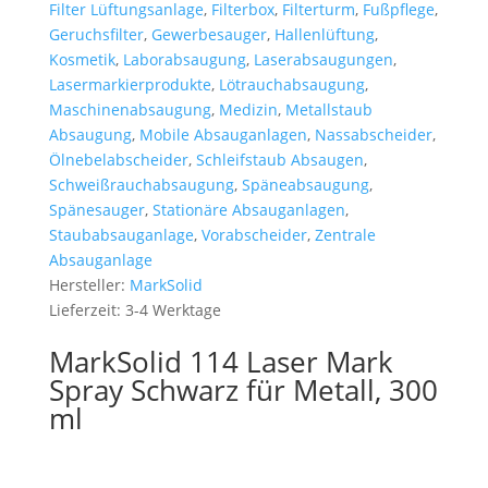
Filter Lüftungsanlage
,
Filterbox
,
Filterturm
,
Fußpflege
,
Geruchsfilter
,
Gewerbesauger
,
Hallenlüftung
,
Kosmetik
,
Laborabsaugung
,
Laserabsaugungen
,
Lasermarkierprodukte
,
Lötrauchabsaugung
,
Maschinenabsaugung
,
Medizin
,
Metallstaub
Absaugung
,
Mobile Absauganlagen
,
Nassabscheider
,
Ölnebelabscheider
,
Schleifstaub Absaugen
,
Schweißrauchabsaugung
,
Späneabsaugung
,
Spänesauger
,
Stationäre Absauganlagen
,
Staubabsauganlage
,
Vorabscheider
,
Zentrale
Absauganlage
Hersteller:
MarkSolid
Lieferzeit:
3-4 Werktage
MarkSolid 114 Laser Mark
Spray Schwarz für Metall, 300
ml