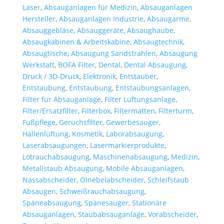
Laser
,
Absauganlagen für Medizin
,
Absauganlagen
Hersteller
,
Absauganlagen Industrie
,
Absaugarme
,
Absauggebläse
,
Absauggeräte
,
Absaughaube
,
Absaugkabinen & Arbeitskabine
,
Absaugtechnik
,
Absaugtische
,
Absaugung Sandstrahlen
,
Absaugung
Werkstatt
,
BOFA Filter
,
Dental
,
Dental Absaugung
,
Druck / 3D-Druck
,
Elektronik
,
Entstauber
,
Entstaubung
,
Entstaubung
,
Entstaubungsanlagen
,
Filter für Absauganlage
,
Filter Lüftungsanlage
,
Filter/Ersatzfilter
,
Filterbox
,
Filtermatten
,
Filterturm
,
Fußpflege
,
Geruchsfilter
,
Gewerbesauger
,
Hallenlüftung
,
Kosmetik
,
Laborabsaugung
,
Laserabsaugungen
,
Lasermarkierprodukte
,
Lötrauchabsaugung
,
Maschinenabsaugung
,
Medizin
,
Metallstaub Absaugung
,
Mobile Absauganlagen
,
Nassabscheider
,
Ölnebelabscheider
,
Schleifstaub
Absaugen
,
Schweißrauchabsaugung
,
Späneabsaugung
,
Spänesauger
,
Stationäre
Absauganlagen
,
Staubabsauganlage
,
Vorabscheider
,