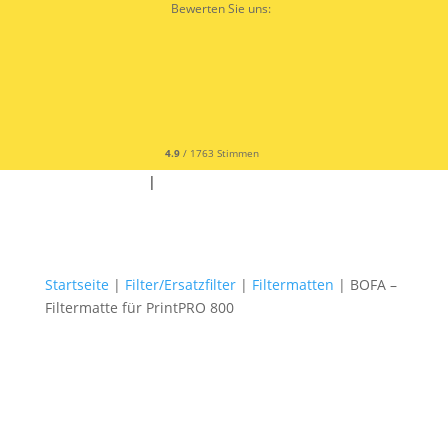
Bewerten Sie uns:
4.9
/ 1763 Stimmen
✆ +49 9342 9679300
|
✉
Startseite
|
Filter/Ersatzfilter
|
Filtermatten
| BOFA –
Filtermatte für PrintPRO 800