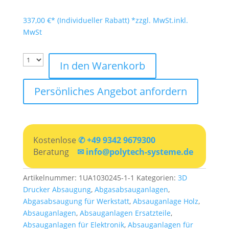
337,00
€
*zzgl. MwSt.
inkl.
MwSt
In den Warenkorb
Persönliches Angebot anfordern
Kostenlose
✆ +49 9342 9679300
Beratung
✉ info@polytech-systeme.de
Artikelnummer:
1UA1030245-1-1
Kategorien:
3D
Drucker Absaugung
,
Abgasabsauganlagen
,
Abgasabsaugung für Werkstatt
,
Absauganlage Holz
,
Absauganlagen
,
Absauganlagen Ersatzteile
,
Absauganlagen für Elektronik
,
Absauganlagen für