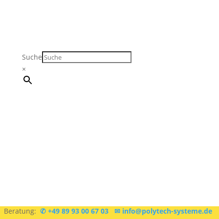
Suche
×
Sie sind sich nicht sicher, was Sie brauchen?
Kostenlose
Beratung:
✆ +49 89 93 00 67 03
✉ info@polytech-systeme.de