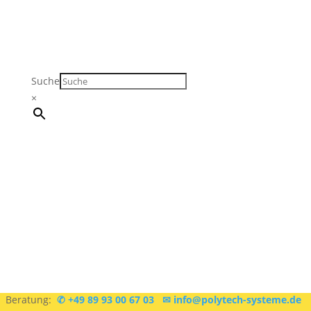
Suche
×
Sie sind sich nicht sicher, was Sie brauchen?
Kostenlose
Beratung:
✆ +49 89 93 00 67 03
✉ info@polytech-systeme.de