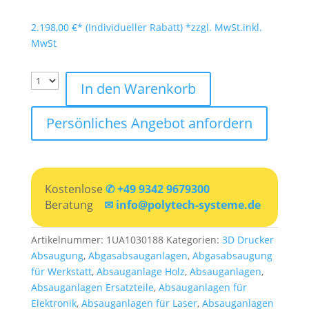
2.198,00
€
*zzgl. MwSt.
inkl.
MwSt
In den Warenkorb
Persönliches Angebot anfordern
Kostenlose
✆ +49 9342 9679300
Beratung
✉ info@polytech-systeme.de
Artikelnummer:
1UA1030188
Kategorien:
3D Drucker
Absaugung
,
Abgasabsauganlagen
,
Abgasabsaugung
für Werkstatt
,
Absauganlage Holz
,
Absauganlagen
,
Absauganlagen Ersatzteile
,
Absauganlagen für
Elektronik
,
Absauganlagen für Laser
,
Absauganlagen