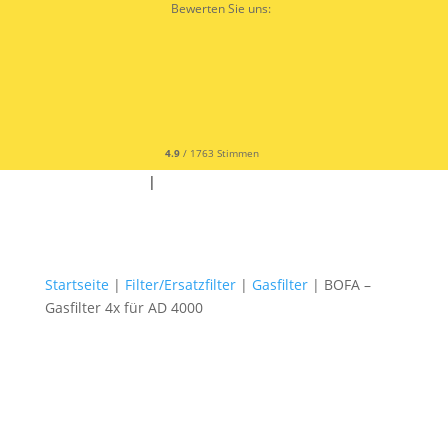
Bewerten Sie uns:
4.9
/ 1763 Stimmen
✆ +49 9342 9679300
|
✉
Startseite
|
Filter/Ersatzfilter
|
Gasfilter
| BOFA –
Gasfilter 4x für AD 4000