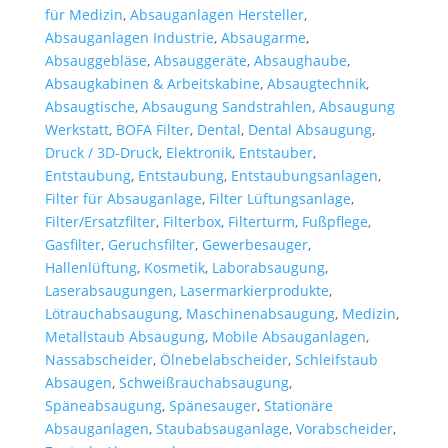
für Medizin
,
Absauganlagen Hersteller
,
Absauganlagen Industrie
,
Absaugarme
,
Absauggebläse
,
Absauggeräte
,
Absaughaube
,
Absaugkabinen & Arbeitskabine
,
Absaugtechnik
,
Absaugtische
,
Absaugung Sandstrahlen
,
Absaugung
Werkstatt
,
BOFA Filter
,
Dental
,
Dental Absaugung
,
Druck / 3D-Druck
,
Elektronik
,
Entstauber
,
Entstaubung
,
Entstaubung
,
Entstaubungsanlagen
,
Filter für Absauganlage
,
Filter Lüftungsanlage
,
Filter/Ersatzfilter
,
Filterbox
,
Filterturm
,
Fußpflege
,
Gasfilter
,
Geruchsfilter
,
Gewerbesauger
,
Hallenlüftung
,
Kosmetik
,
Laborabsaugung
,
Laserabsaugungen
,
Lasermarkierprodukte
,
Lötrauchabsaugung
,
Maschinenabsaugung
,
Medizin
,
Metallstaub Absaugung
,
Mobile Absauganlagen
,
Nassabscheider
,
Ölnebelabscheider
,
Schleifstaub
Absaugen
,
Schweißrauchabsaugung
,
Späneabsaugung
,
Spänesauger
,
Stationäre
Absauganlagen
,
Staubabsauganlage
,
Vorabscheider
,