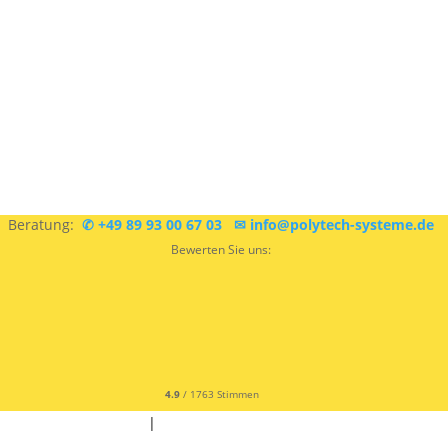
Sie sind sich nicht sicher, was Sie brauchen?
Kostenlose
Beratung:
✆ +49 89 93 00 67 03
✉ info@polytech-systeme.de
Bewerten Sie uns:
4.9
/ 1763 Stimmen
✆ +49 9342 9679300
|
✉