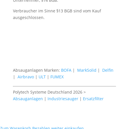
Unternehmer, §14 BGB.
Verbraucher im Sinne §13 BGB sind vom Kauf
ausgeschlossen.
Absauganlagen Marken:
BOFA
|
MarkSolid
|
Delfin
|
Airbravo
|
ULT
|
FUMEX
Polytech Systeme Deutschland 2026 >
Absauganlagen
|
Industriesauger
|
Ersatzfilter
Zum Warenkorb
Bezahlen
weiter einkaufen