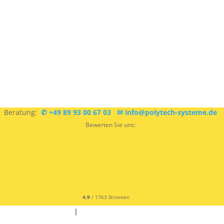
Sie sind sich nicht sicher, was Sie brauchen?
Kostenlose
Beratung:
✆ +49 89 93 00 67 03
✉ info@polytech-systeme.de
Bewerten Sie uns:
4.9
/ 1763 Stimmen
✆ +49 9342 9679300
|
✉